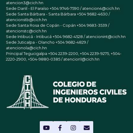
atencion3@cich.hn
Sede Danlí - El Paraíso
+504 9746-7590 / atencion4@cich.hn
Sede Santa Bárbara - Santa Bárbara
+504 9682-4630 /
atencionstb@cich.hn
Sede Santa Rosa de Copán - Copán
+504 9683-3539 /
atencionstc@cich.hn
Sede Intibucá - Intibucá
+504 9682-4528 / atencionint@cich.hn
Sede Juticalpa - Olancho
+504 9682-4829 /
atencionola@cich.hn
Principal Tegucigalpa
+504 2239-2200, +504 2239-9275, +504-
2220-2900, +504-9880-0385 / atencion1@cich.hn