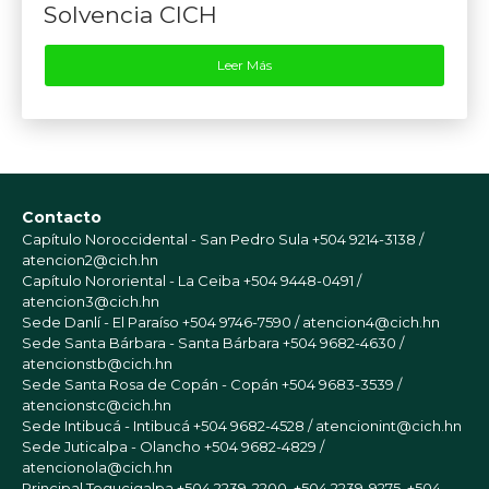
Solvencia CICH
Leer Más
Contacto
Capítulo Noroccidental - San Pedro Sula
+504 9214-3138 /
atencion2@cich.hn
Capítulo Nororiental - La Ceiba
+504 9448-0491 /
atencion3@cich.hn
Sede Danlí - El Paraíso
+504 9746-7590 / atencion4@cich.hn
Sede Santa Bárbara - Santa Bárbara
+504 9682-4630 /
atencionstb@cich.hn
Sede Santa Rosa de Copán - Copán
+504 9683-3539 /
atencionstc@cich.hn
Sede Intibucá - Intibucá
+504 9682-4528 / atencionint@cich.hn
Sede Juticalpa - Olancho
+504 9682-4829 /
atencionola@cich.hn
Principal Tegucigalpa
+504 2239-2200, +504 2239-9275, +504-