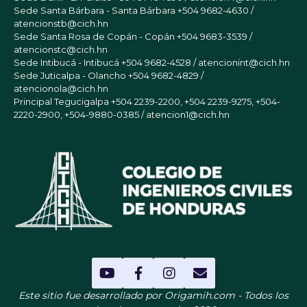
Sede Santa Bárbara - Santa Bárbara
+504 9682-4630 /
atencionstb@cich.hn
Sede Santa Rosa de Copán - Copán
+504 9683-3539 /
atencionstc@cich.hn
Sede Intibucá - Intibucá
+504 9682-4528 / atencionint@cich.hn
Sede Juticalpa - Olancho
+504 9682-4829 /
atencionola@cich.hn
Principal Tegucigalpa
+504 2239-2200, +504 2239-9275, +504-
2220-2900, +504-9880-0385 / atencion1@cich.hn
Este sitio fue desarrollado por Origamih.com - Todos los