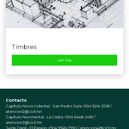
Timbres
Leer Más
Contacto
Capítulo Noroccidental - San Pedro Sula
+504 9214-3138 /
atencion2@cich.hn
Capítulo Nororiental - La Ceiba
+504 9448-0491 /
atencion3@cich.hn
Sede Danlí - El Paraíso
+504 9746-7590 / atencion4@cich.hn