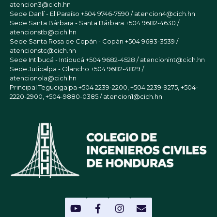
atencion3@cich.hn
Sede Danlí - El Paraíso
+504 9746-7590 / atencion4@cich.hn
Sede Santa Bárbara - Santa Bárbara
+504 9682-4630 /
atencionstb@cich.hn
Sede Santa Rosa de Copán - Copán
+504 9683-3539 /
atencionstc@cich.hn
Sede Intibucá - Intibucá
+504 9682-4528 / atencionint@cich.hn
Sede Juticalpa - Olancho
+504 9682-4829 /
atencionola@cich.hn
Principal Tegucigalpa
+504 2239-2200, +504 2239-9275, +504-
2220-2900, +504-9880-0385 / atencion1@cich.hn