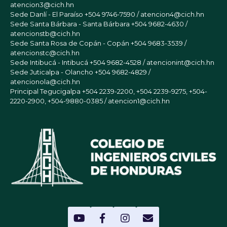
atencion3@cich.hn
Sede Danlí - El Paraíso
+504 9746-7590 / atencion4@cich.hn
Sede Santa Bárbara - Santa Bárbara
+504 9682-4630 /
atencionstb@cich.hn
Sede Santa Rosa de Copán - Copán
+504 9683-3539 /
atencionstc@cich.hn
Sede Intibucá - Intibucá
+504 9682-4528 / atencionint@cich.hn
Sede Juticalpa - Olancho
+504 9682-4829 /
atencionola@cich.hn
Principal Tegucigalpa
+504 2239-2200, +504 2239-9275, +504-
2220-2900, +504-9880-0385 / atencion1@cich.hn