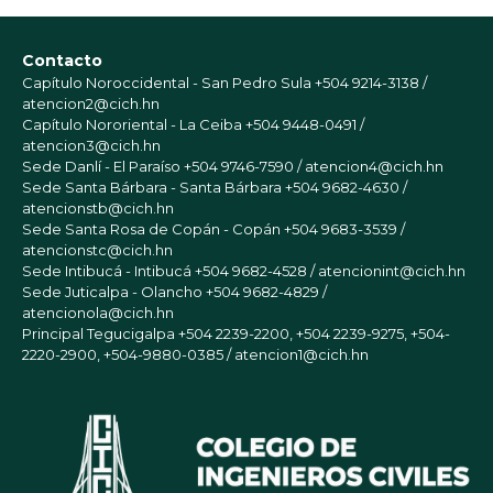
Contacto
Capítulo Noroccidental - San Pedro Sula
+504 9214-3138 /
atencion2@cich.hn
Capítulo Nororiental - La Ceiba
+504 9448-0491 /
atencion3@cich.hn
Sede Danlí - El Paraíso
+504 9746-7590 / atencion4@cich.hn
Sede Santa Bárbara - Santa Bárbara
+504 9682-4630 /
atencionstb@cich.hn
Sede Santa Rosa de Copán - Copán
+504 9683-3539 /
atencionstc@cich.hn
Sede Intibucá - Intibucá
+504 9682-4528 / atencionint@cich.hn
Sede Juticalpa - Olancho
+504 9682-4829 /
atencionola@cich.hn
Principal Tegucigalpa
+504 2239-2200, +504 2239-9275, +504-
2220-2900, +504-9880-0385 / atencion1@cich.hn