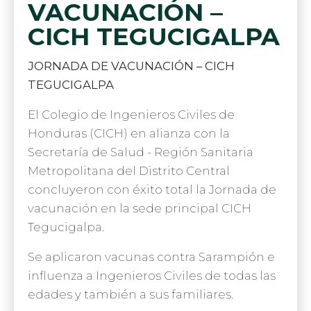
VACUNACIÓN –
CICH TEGUCIGALPA
JORNADA DE VACUNACIÓN – CICH
TEGUCIGALPA
El Colegio de Ingenieros Civiles de
Honduras (CICH) en alianza con la
Secretaría de Salud - Región Sanitaria
Metropolitana del Distrito Central
concluyeron con éxito total la Jornada de
vacunación en la sede principal CICH
Tegucigalpa.
Se aplicaron vacunas contra Sarampión e
influenza a Ingenieros Civiles de todas las
edades y también a sus familiares.