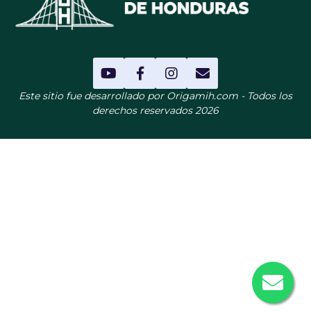
Este sitio fue desarrollado por Origamih.com - Todos los
derechos reservados 2026