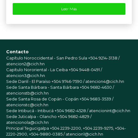
Leer Más
Contacto
Capítulo Noroccidental - San Pedro Sula
+504 9214-3138 /
atencion2@cich.hn
Capítulo Nororiental - La Ceiba
+504 9448-0491 /
atencion3@cich.hn
Sede Danlí - El Paraíso
+504 9746-7590 / atencion4@cich.hn
Sede Santa Bárbara - Santa Bárbara
+504 9682-4630 /
atencionstb@cich.hn
Sede Santa Rosa de Copán - Copán
+504 9683-3539 /
atencionstc@cich.hn
Sede Intibucá - Intibucá
+504 9682-4528 / atencionint@cich.hn
Sede Juticalpa - Olancho
+504 9682-4829 /
atencionola@cich.hn
Principal Tegucigalpa
+504 2239-2200, +504 2239-9275, +504-
2220-2900, +504-9880-0385 / atencion1@cich.hn