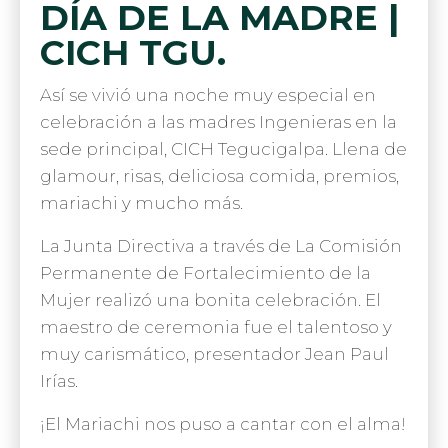
DÍA DE LA MADRE |
CICH TGU.
Así se vivió una noche muy especial en
celebración a las madres Ingenieras en la
sede principal, CICH Tegucigalpa. Llena de
glamour, risas, deliciosa comida, premios,
mariachi y mucho más.
La Junta Directiva a través de La Comisión
Permanente de Fortalecimiento de la
Mujer realizó una bonita celebración. El
maestro de ceremonia fue el talentoso y
muy carismático, presentador Jean Paul
Irías.
¡El Mariachi nos puso a cantar con el alma!