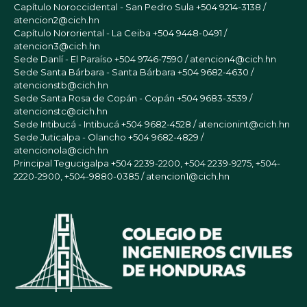
Capítulo Noroccidental - San Pedro Sula
+504 9214-3138 /
atencion2@cich.hn
Capítulo Nororiental - La Ceiba
+504 9448-0491 /
atencion3@cich.hn
Sede Danlí - El Paraíso
+504 9746-7590 / atencion4@cich.hn
Sede Santa Bárbara - Santa Bárbara
+504 9682-4630 /
atencionstb@cich.hn
Sede Santa Rosa de Copán - Copán
+504 9683-3539 /
atencionstc@cich.hn
Sede Intibucá - Intibucá
+504 9682-4528 / atencionint@cich.hn
Sede Juticalpa - Olancho
+504 9682-4829 /
atencionola@cich.hn
Principal Tegucigalpa
+504 2239-2200, +504 2239-9275, +504-
2220-2900, +504-9880-0385 / atencion1@cich.hn