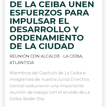
DE LA CEIBA UNEN
ESFUERZOS PARA
IMPULSAR EL
DESARROLLO Y
ORDENAMIENTO
DE LA CIUDAD
REUNIÓN CON ALCALDE - LA CEIBA,
ATLÁNTIDA
Miembros del Capítulo de La Ceiba e
integrantes de nuestra Junta Directiva
Central sostuvieron una importante
reunión de trabajo con el alcalde de La
Ceiba, Bader Dip.