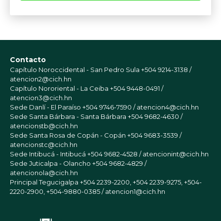
Contacto
Capítulo Noroccidental - San Pedro Sula
+504 9214-3138 /
atencion2@cich.hn
Capítulo Nororiental - La Ceiba
+504 9448-0491 /
atencion3@cich.hn
Sede Danlí - El Paraíso
+504 9746-7590 / atencion4@cich.hn
Sede Santa Bárbara - Santa Bárbara
+504 9682-4630 /
atencionstb@cich.hn
Sede Santa Rosa de Copán - Copán
+504 9683-3539 /
atencionstc@cich.hn
Sede Intibucá - Intibucá
+504 9682-4528 / atencionint@cich.hn
Sede Juticalpa - Olancho
+504 9682-4829 /
atencionola@cich.hn
Principal Tegucigalpa
+504 2239-2200, +504 2239-9275, +504-
2220-2900, +504-9880-0385 / atencion1@cich.hn