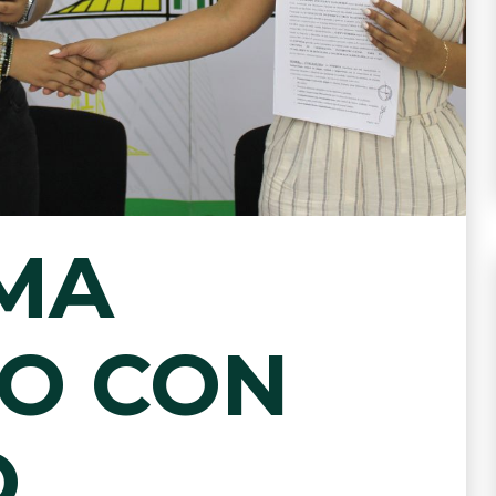
RMA
O CON
O