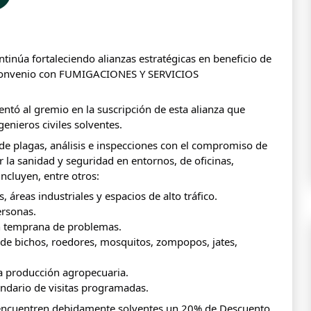
tinúa fortaleciendo alianzas estratégicas en beneficio de
 convenio con FUMIGACIONES Y SERVICIOS
entó al gremio en la suscripción de esta alianza que
genieros civiles solventes.
e plagas, análisis e inspecciones con el compromiso de
r la sanidad y seguridad en entornos, de oficinas,
incluyen, entre otros:
 áreas industriales y espacios de alto tráfico.
ersonas.
ión temprana de problemas.
e bichos, roedores, mosquitos, zompopos, jates,
a producción agropecuaria.
endario de visitas programadas.
encuentren debidamente solventes un 20% de Descuento,