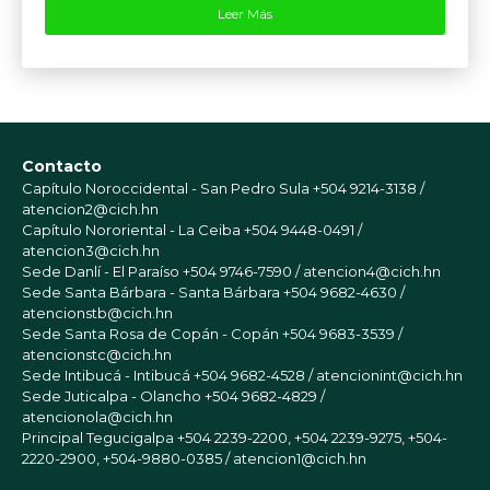
Leer Más
Contacto
Capítulo Noroccidental - San Pedro Sula
+504 9214-3138 /
atencion2@cich.hn
Capítulo Nororiental - La Ceiba
+504 9448-0491 /
atencion3@cich.hn
Sede Danlí - El Paraíso
+504 9746-7590 / atencion4@cich.hn
Sede Santa Bárbara - Santa Bárbara
+504 9682-4630 /
atencionstb@cich.hn
Sede Santa Rosa de Copán - Copán
+504 9683-3539 /
atencionstc@cich.hn
Sede Intibucá - Intibucá
+504 9682-4528 / atencionint@cich.hn
Sede Juticalpa - Olancho
+504 9682-4829 /
atencionola@cich.hn
Principal Tegucigalpa
+504 2239-2200, +504 2239-9275, +504-
2220-2900, +504-9880-0385 / atencion1@cich.hn