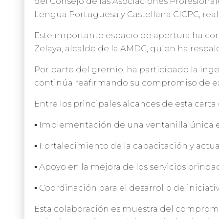
del Consejo de las Asociaciones Profesionale
Lengua Portuguesa y Castellana CICPC, real
Este importante espacio de apertura ha con
Zelaya, alcalde de la AMDC, quien ha respal
Por parte del gremio, ha participado la inge
continúa reafirmando su compromiso de ext
Entre los principales alcances de esta car
▪️ Implementación de una ventanilla única e
▪️ Fortalecimiento de la capacitación y actu
▪️ Apoyo en la mejora de los servicios brind
▪️ Coordinación para el desarrollo de iniciat
Esta colaboración es muestra del compromi