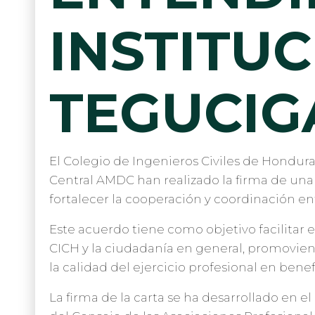
INSTITUC
TEGUCIG
El Colegio de Ingenieros Civiles de Honduras
Central AMDC han realizado la firma de un
fortalecer la cooperación y coordinación en
Este acuerdo tiene como objetivo facilitar e
CICH y la ciudadanía en general, promovien
la calidad del ejercicio profesional en benef
La firma de la carta se ha desarrollado en 