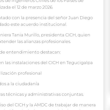
s de Ingenieros Civiles de los Países de
izada el 12 de marzo 2026.
tado con la presencia del señor Juan Diego
dado este acuerdo institucional.
niera Tania Murillo, presidenta CICH, quien
ender las alianzas profesionales.
ta de entendimiento destacan:
n las instalaciones del CICH en Tegucigalpa
alización profesional
ados a la ciudadanía
ivas técnicas y administrativas conjuntas.
so del CICH y la AMDC de trabajar de manera